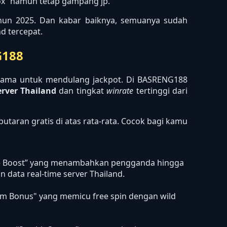
box” namun tetap gampang jp.
tahun 2025. Dan kabar baiknya, semuanya sudah
nd tercepat.
G188
utama untuk mendulang jackpot. Di BASRENG188
erver Thailand
dan tingkat
winrate
tertinggi dari
 putaran gratis di atas rata-rata. Cocok bagi kamu
Fire Boost” yang menambahkan pengganda hingga
 data real-time server Thailand.
som Bonus" yang memicu free spin dengan wild