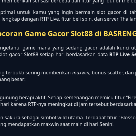
a memberikan sensasi berbeda dan fitur yang “out of the 
g optimal untuk kamu yang ingin bermain slot gacor di 
, lengkap dengan RTP Live, fitur beli spin, dan server Thaila
ocoran Game Gacor Slot88 di BASREN
, mengetahui game mana yang sedang gacor adalah kunci 
lot gacor Slot88 setiap hari berdasarkan data
RTP Live S
g terbukti sering memberikan
maxwin
, bonus scatter, dan
nang besar:
r gunung berapi aktif. Setiap kemenangan memicu fitur “
hari karena RTP-nya meningkat di jam tersebut berdasarkan
n sakura sebagai simbol wild utama. Terdapat fitur "Blos
ng mendapatkan maxwin saat main di hari Senin!