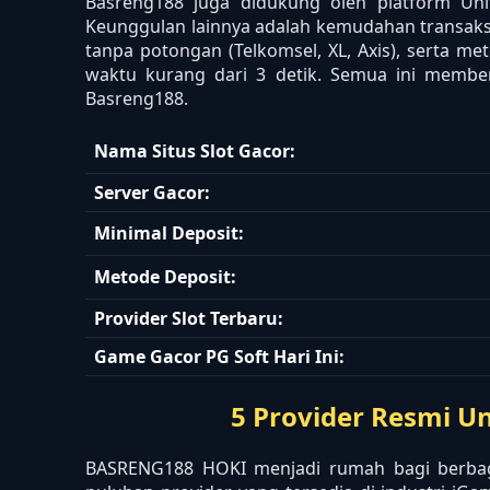
Basreng188 juga didukung oleh platform Uni
Keunggulan lainnya adalah kemudahan transaksi m
tanpa potongan (Telkomsel, XL, Axis), serta 
waktu kurang dari 3 detik. Semua ini membe
Basreng188.
Nama Situs Slot Gacor:
Server Gacor:
Minimal Deposit:
Metode Deposit:
Provider Slot Terbaru:
Game Gacor PG Soft Hari Ini:
5 Provider Resmi Un
BASRENG188 HOKI menjadi rumah bagi berbagai 