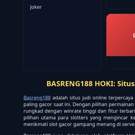
Joker
BASRENG188 HOKI: Situs 
Basreng188
adalah situs judi online terpercaya
paling gacor saat ini. Dengan pilihan permaina
rungkad dengan winrate tinggi dan fitur terbar
pilihan utama para slotters yang mengincar 
menikmati slot gacor gampang menang di server