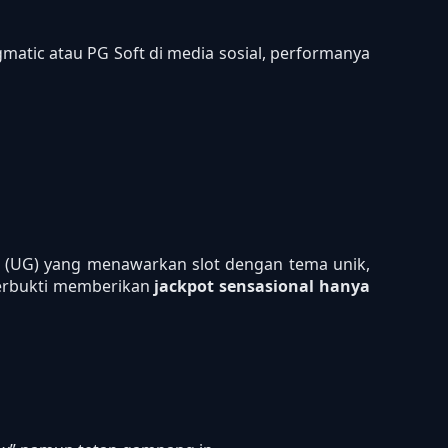
matic atau PG Soft di media sosial, performanya
g (UG) yang menawarkan slot dengan tema unik,
terbukti memberikan
jackpot sensasional hanya