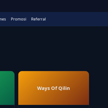
mes
Promosi
Referral
Ways Of Qilin