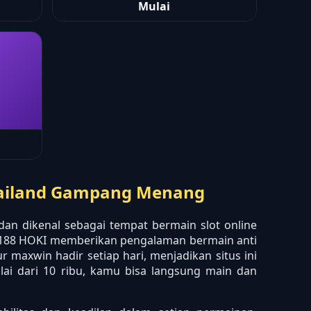
Mulai
 Thailand Gampang Menang
 dan dikenal sebagai tempat bermain slot online
reng188 HOKI memberikan pengalaman bermain anti
 maxwin hadir setiap hari, menjadikan situs ini
ai dari 10 ribu, kamu bisa langsung main dan