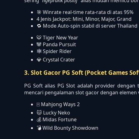
sering “
ngeprank positif
” alias mudah memicu bo
🎯 Winrate real-time rata-rata di atas 95%
4 Jenis Jackpot: Mini, Minor, Major, Grand
🔁 Mode Auto-spin stabil di server Thailand
🐯 Tiger New Year
🐼 Panda Pursuit
🕸️ Spider Rider
💎 Crystal Crater
3. Slot Gacor PG Soft (Pocket Games Sof
PG Soft alias PG Slot adalah provider denga
mencari pengalaman slot gacor dengan elemen 
🀄 Mahjong Ways 2
🐱 Lucky Neko
💰 Midas Fortune
💣 Wild Bounty Showdown