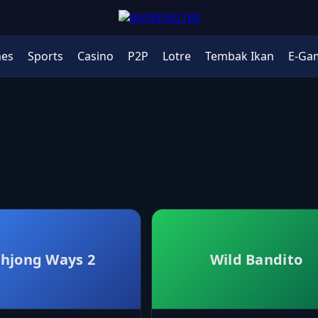
mes
Sports
Casino
P2P
Lotre
Tembak Ikan
E-Ga
hjong Ways 2
Wild Bandito