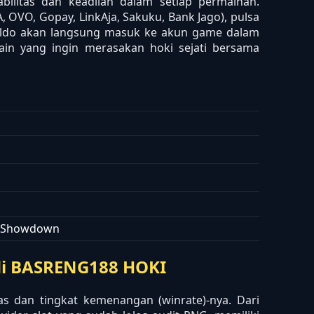
ilitas dan keadilan dalam setiap permainan.
, OVO, Gopay, LinkAja, Sakuku, Bank Jago), pulsa
 saldo akan langsung masuk ke akun game dalam
in yang ingin merasakan hoki sejati bersama
ty Showdown
i di BASRENG188 HOKI
as dan tingkat kemenangan (winrate)-nya. Dari