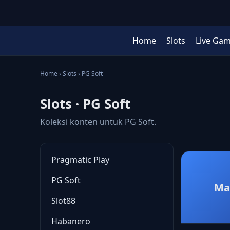
Home
Slots
Live Ga
Home › Slots › PG Soft
Slots · PG Soft
Koleksi konten untuk PG Soft.
Pragmatic Play
PG Soft
Ma
Slot88
Habanero