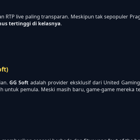
 RTP live paling transparan. Meskipun tak sepopuler Prag
us tertinggi di kelasnya
.
ft)
ian.
GG Soft
adalah provider eksklusif dari United Gamin
mah untuk pemula. Meski masih baru, game-game mereka 