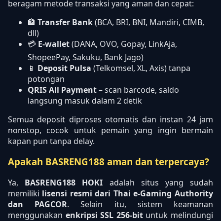
beragam metode transaksi yang aman dan cepat:
🏦
Transfer Bank
(BCA, BRI, BNI, Mandiri, CIMB,
dll)
💳
E-wallet
(DANA, OVO, Gopay, LinkAja,
ShopeePay, Sakuku, Bank Jago)
📱
Deposit Pulsa
(Telkomsel, XL, Axis) tanpa
potongan
QRIS All Payment
– scan barcode, saldo
langsung masuk dalam 2 detik
Semua deposit diproses otomatis dan instan 24 jam
nonstop, cocok untuk pemain yang ingin bermain
kapan pun tanpa delay.
Apakah BASRENG188 aman dan terpercaya?
Ya,
BASRENG188 HOKI
adalah situs yang sudah
memiliki
lisensi resmi dari Thai e-Gaming Authority
dan PAGCOR
. Selain itu, sistem keamanan
menggunakan
enkripsi SSL 256-bit
untuk melindungi