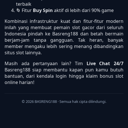
terbaik
🌀 Fitur
Buy Spin
aktif di lebih dari 90% game
Kombinasi infrastruktur kuat dan fitur-fitur modern
inilah yang membuat pemain slot gacor dari seluruh
Indonesia pindah ke Basreng188 dan betah bermain
berjam-jam tanpa gangguan. Tak heran, banyak
member mengaku lebih sering menang dibandingkan
situs slot lainnya.
Masih ada pertanyaan lain? Tim
Live Chat 24/7
Basreng188 siap membantu kapan pun kamu butuh
bantuan, dari kendala login hingga klaim bonus slot
online harian!
© 2026 BASRENG188 · Semua hak cipta dilindungi.