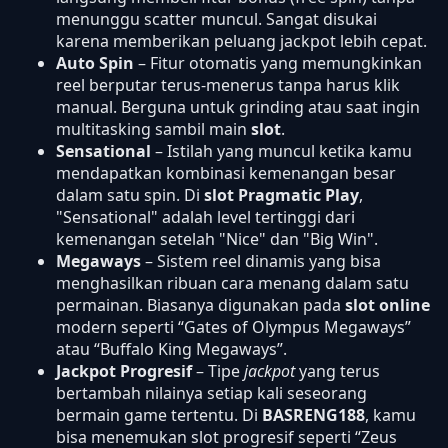
menunggu scatter muncul. Sangat disukai
karena memberikan peluang jackpot lebih cepat.
Auto Spin
– Fitur otomatis yang memungkinkan
reel berputar terus-menerus tanpa harus klik
manual. Berguna untuk grinding atau saat ingin
multitasking sambil main
slot
.
Sensational
– Istilah yang muncul ketika kamu
mendapatkan kombinasi kemenangan besar
dalam satu spin. Di
slot Pragmatic Play
,
"Sensational" adalah level tertinggi dari
kemenangan setelah "Nice" dan "Big Win".
Megaways
– Sistem reel dinamis yang bisa
menghasilkan ribuan cara menang dalam satu
permainan. Biasanya digunakan pada
slot online
modern seperti “Gates of Olympus Megaways”
atau “Buffalo King Megaways”.
Jackpot Progresif
– Tipe
jackpot
yang terus
bertambah nilainya setiap kali seseorang
bermain game tertentu. Di
BASRENG188
, kamu
bisa menemukan slot progresif seperti “Zeus