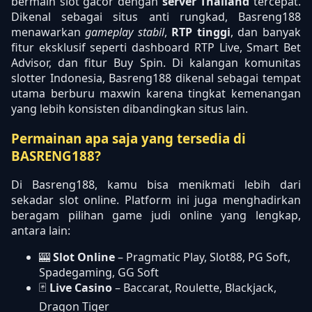
bermain slot gacor dengan
server Thailand
tercepat.
Dikenal sebagai situs anti rungkad, Basreng188
menawarkan
gameplay stabil
,
RTP tinggi
, dan banyak
fitur eksklusif seperti dashboard RTP Live, Smart Bet
Advisor, dan fitur Buy Spin. Di kalangan komunitas
slotter Indonesia, Basreng188 dikenal sebagai tempat
utama berburu maxwin karena tingkat kemenangan
yang lebih konsisten dibandingkan situs lain.
Permainan apa saja yang tersedia di
BASRENG188?
Di Basreng188, kamu bisa menikmati lebih dari
sekadar slot online. Platform ini juga menghadirkan
beragam pilihan game judi online yang lengkap,
antara lain:
🎰
Slot Online
– Pragmatic Play, Slot88, PG Soft,
Spadegaming, GG Soft
🃏
Live Casino
– Baccarat, Roulette, Blackjack,
Dragon Tiger