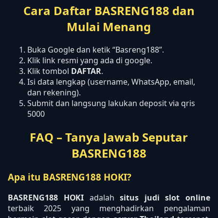
Cara Daftar BASRENG188 dan
Mulai Menang
Buka Google dan ketik “Basreng188”.
Klik link resmi yang ada di google.
Klik tombol
DAFTAR
.
Isi data lengkap (username, WhatsApp, email,
dan rekening).
Submit dan langsung lakukan deposit via qris
5000
FAQ – Tanya Jawab Seputar
BASRENG188
Apa itu BASRENG188 HOKI?
BASRENG188 HOKI
adalah
situs judi slot online
terbaik 2025 yang menghadirkan pengalaman