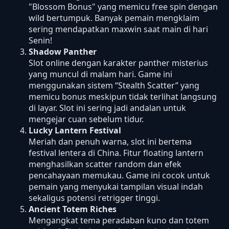
"Blossom Bonus" yang memicu free spin dengan
wild bertumpuk. Banyak pemain mengklaim
sering mendapatkan maxwin saat main di hari
Senin!
Shadow Panther
Slot online dengan karakter panther misterius
yang muncul di malam hari. Game ini
menggunakan sistem “Stealth Scatter” yang
memicu bonus meskipun tidak terlihat langsung
di layar. Slot ini sering jadi andalan untuk
mengejar cuan sebelum tidur.
Lucky Lantern Festival
Meriah dan penuh warna, slot ini bertema
festival lentera di China. Fitur floating lantern
menghasilkan scatter random dan efek
pencahayaan memukau. Game ini cocok untuk
pemain yang menyukai tampilan visual indah
sekaligus potensi retrigger tinggi.
Ancient Totem Riches
Mengangkat tema peradaban kuno dan totem